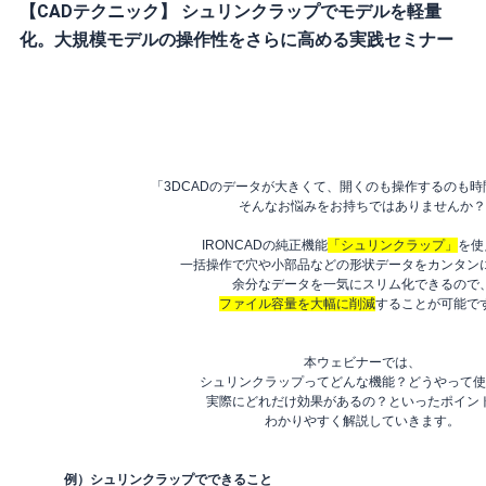
【CADテクニック】 シュリンクラップでモデルを軽量
化。大規模モデルの操作性をさらに高める実践セミナー
「3DCADのデータが大きくて、開くのも操作するのも
そんなお悩みをお持ちではありませんか？
IRONCADの純正機能
「シュリンクラップ」
を使
一括操作で穴や小部品などの形状データをカンタン
余分なデータを一気にスリム化できるので
ファイル容量を大幅に削減
することが可能で
本ウェビナーでは、
シュリンクラップってどんな機能？どうやって使
実際にどれだけ効果があるの？といったポイン
わかりやすく解説していきます。
例）シュリンクラップでできること