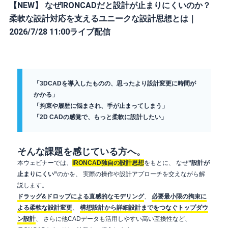
【NEW】 なぜIRONCADだと設計が止まりにくいのか？
柔軟な設計対応を支えるユニークな設計思想とは｜
2026/7/28 11:00ライブ配信
「3DCADを導入したものの、思ったより設計変更に時間が
かかる」
「拘束や履歴に悩まされ、手が止まってしまう」
「2D CADの感覚で、もっと柔軟に設計したい」
そんな課題を感じている方へ。
本ウェビナーでは、
IRONCAD独自の設計思想
をもとに、 なぜ
“設計が
止まりにくい”
のかを、 実際の操作や設計アプローチを交えながら解
説します。
ドラッグ&ドロップによる直感的なモデリング
、
必要最小限の拘束に
よる柔軟な設計変更
、
構想設計から詳細設計までをつなぐトップダウ
ン設計
、 さらに他CADデータも活用しやすい高い互換性など、